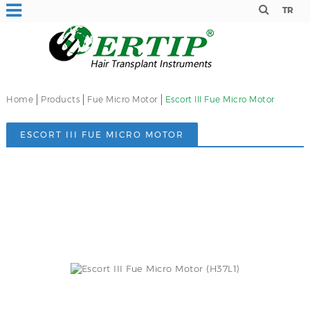
TR
Home
Products
Fue Micro Motor
Escort III Fue Micro Motor
ESCORT III FUE MICRO MOTOR