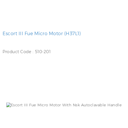
Escort III Fue Micro Motor (H37L1)
Product Code : 510-201